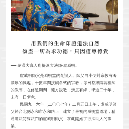
── 嗣漢大真人府提派大法師‧盧威明。
盧威明師父是威明堂的創辦人。師父自小便對宗教有著
濃厚的興趣，十數年間接觸各式的宗教，每日都跟隨著祖師
的教導，在修道期間，隨方設教，濟度有緣，學道二十年，
未有一日懈怠。
民國九十六年（二〇〇七年）二月五日上午，盧威明師
父於台北縣永和市永和路上，建立了最初的威明堂道場，精
通道法符籙法門的盧威明師父，在此開始了行法助人的事
業。