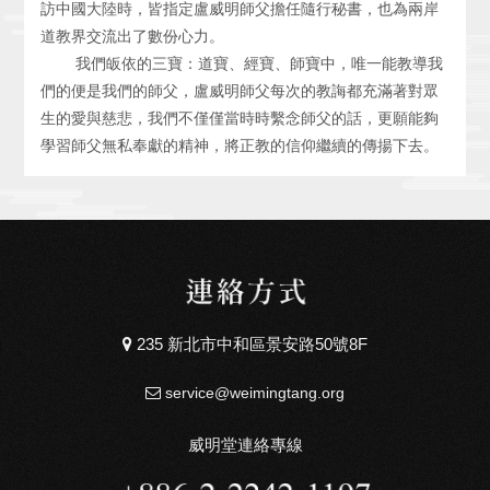
訪中國大陸時，皆指定盧威明師父擔任隨行秘書，也為兩岸
道教界交流出了數份心力。
我們皈依的三寶：道寶、經寶、師寶中，唯一能教導我
們的便是我們的師父，盧威明師父每次的教誨都充滿著對眾
生的愛與慈悲，我們不僅僅當時時繫念師父的話，更願能夠
學習師父無私奉獻的精神，將正教的信仰繼續的傳揚下去。
235 新北市中和區景安路50號8F
service@weimingtang.org
威明堂連絡專線