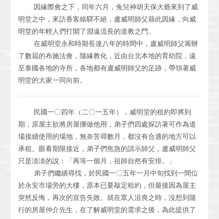
因緣際會之下，同年六月，兔兒神胡天保大爺來到了威
明堂之中，來訪香客絡驛不絕，盧威明師父藉此因緣，向威
明堂的年輕人們打開了淵遠流長的道教之門。
在威明堂永和時期長達八年的時間中，盧威明師父籌辦
了數屆的布施法會，隨緣教化，近由台北本地的育幼院，遠
至泰國各地的寺所，各地都有盧威明師父的足跡，帶領著威
明堂的大家一同向前。
民國一〇四年（二〇一五年），威明堂的租約即將到
期，原屋主欲將房屋挪做他用，弟子們四處探訪著可作為道
場接續使用的場地，無奈苦尋數月，都沒有合適的地方可以
承租。眼看期限接近，弟子們焦急的請示師父，盧威明師父
只是淡淡的說：「再等一個月，祖師自然有安排。」
弟子們繼續尋找，於民國一〇五年一月中旬找到一間位
於永安市場旁的大樓，原本已要敲定租約，但最後因為屋主
突然反悔，再次的宣告失敗。就在眾人沮喪之時，沒想到隨
行的房屋仲介先生，在了解威明堂的需求之後，為此提供了