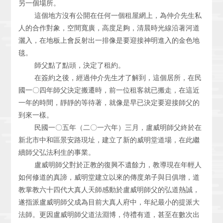
另一個場所。
這個地方沒有公開在任何一個租屋網上，為仲介先生私
人的合作對象，空間寬廣，高度足夠，清晨時光線沿著河道
灑入，在地板上會反射出一排像是要迎接神明進入的金色地
毯。
師父點了點頭，決定了租約。
在簽約之後，經過仲介先生才了解到，這個居所，在民
國一〇四年師父決定搬遷時，前一位租客就已搬走，在這近
一年的時間，靜靜的等待著，就像是早已決定要迎接師父的
到來一樣。
民國一〇五年（二〇一六年）三月，盧威明師父終於在
新北市中和區景安路現址，建立了新的威明堂道場，在此繼
續師父弘法利生的事業。
盧威明師父對於正教的復興不遺餘力，教導現在年輕人
如何修道的真諦，威明堂建立以來的傳度弟子與日俱增，道
教掌教六十四代大真人天師感動於盧威明師父的弘道熱誠，
遂指派盧威明師父成為目前大真人府中，年紀最小的提派大
法師。更因盧威明師父道法淵博，侍禮有道，甚至在數次出