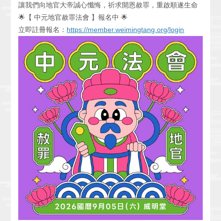
讓我們向地官大帝誠心懺悔，祈求開恩赦罪，重啟順遂生命
🌟【 中元地官赦罪法會 】報名中 🌟
立即註冊報名：
https://member.weimingtang.org/login