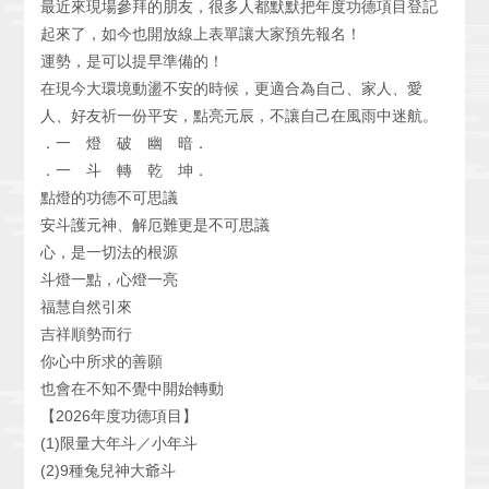
最近來現場參拜的朋友，很多人都默默把年度功德項目登記
起來了，如今也開放線上表單讓大家預先報名！
運勢，是可以提早準備的！
在現今大環境動盪不安的時候，更適合為自己、家人、愛
人、好友祈一份平安，點亮元辰，不讓自己在風雨中迷航。
．一 燈 破 幽 暗．
．一 斗 轉 乾 坤．
點燈的功德不可思議
安斗護元神、解厄難更是不可思議
心，是一切法的根源
斗燈一點，心燈一亮
福慧自然引來
吉祥順勢而行
你心中所求的善願
也會在不知不覺中開始轉動
【2026年度功德項目】
(1)限量大年斗／小年斗
(2)9種兔兒神大爺斗