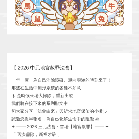
【 2026 中元地官赦罪法會】
一年一度，為自己消除障礙、迎向順遂的時刻來了！
那些在生活中無形累積的各種不如意
☀️ 是時候來場大掃除，重新出發
我們將在接下來的系列貼文中
和大家分享「法會由來」與祈求地官保佑的小撇步
誠邀您提早報名，為自己化解生命中的阻礙 🙏
✦ ─── 2026 三元法會・首場【地官赦罪】─── ✦
「 舊疾需除，新福才駐 」