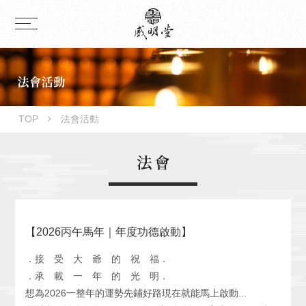
TOP
法會活動
【2026丙午馬年｜年度功德啟動】
．接 受 大 爺 的 祝 福．
．承 載 一 年 的 光 明．
想為2026一整年的運勢先鋪好路現在就能馬上啟動...