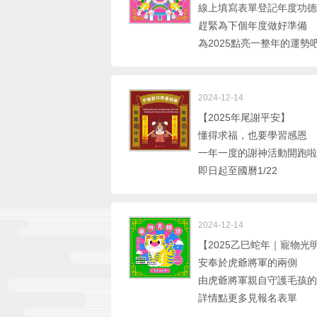
線上填寫表單登記年度功德
趕緊為下個年度做好準備
為2025點亮一整年的運勢
2024-12-14
【2025年尾謝平安】
懂得求福，也要學習感恩
一年一度的謝神活動開跑啦
即日起至國曆1/22
2024-12-14
【2025乙巳蛇年｜寵物光
安奉於虎爺將軍的兩側
由虎爺將軍親自守護毛孩的
詳情點更多見報名表單