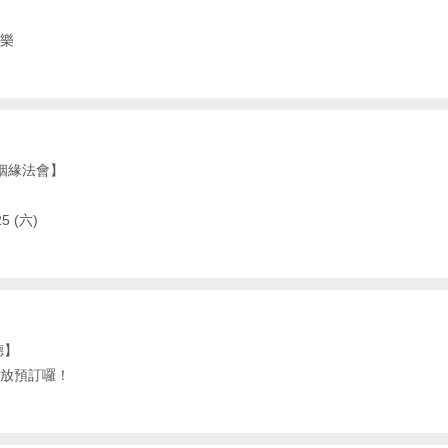
樂
姻緣法會】
5 (六)
德】
放預訂囉！