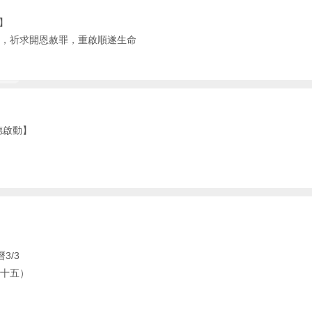
會】
，祈求開恩赦罪，重啟順遂生命
德啟動】
】
3/3
十五）