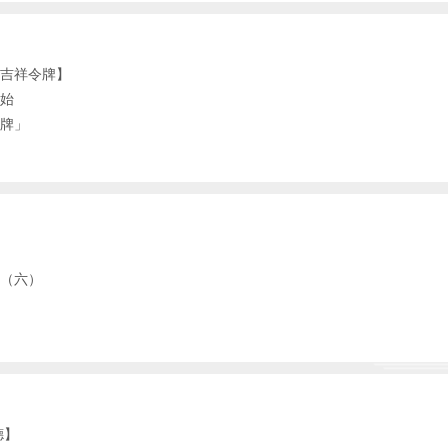
吉祥令牌】
始
牌」
】
日（六）
德】