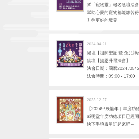
幫「寵物靈」報名陰壇法會
幫助心愛的寵物都能離苦得
升往更好的境界
2024-04-21
陽壇【祖師聖誕 暨 兔兒神
陰壇【提恩升遷法會】
法會日期：國曆2024 /05/ 2
法會時間：09:00 - 17:00
2023-12-27
【2024甲辰龍年｜年度功
威明堂年度功德項目已經開
快下手填表單訂起來吧～