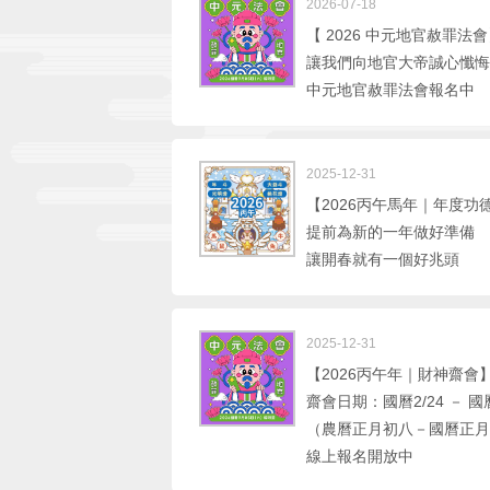
2026-07-18
【 2026 中元地官赦罪法
讓我們向地官大帝誠心懺悔
中元地官赦罪法會報名中
2025-12-31
【2026丙午馬年｜年度功
提前為新的一年做好準備
讓開春就有一個好兆頭
2025-12-31
【2026丙午年｜財神齋會
齋會日期：國曆2/24 － 國曆
（農曆正月初八－國曆正月
線上報名開放中